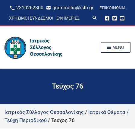
2310262300
grammatia@isth.gr
ΕΠΙΚΟΙΝΩΝΊΑ
E
ΧΡΉΣΙΜΟΙ ΣΎΝΔΕΣΜΟΙ
ΕΦΗΜΕΡΊΕΣ
x
p
a
n
d
s
MENU
e
a
r
c
h
f
o
r
Τεύχος 76
m
Ιατρικός Σύλλογος Θεσσαλονίκης
/
Ιατρικά Θέματα /
Τεύχη Περιοδικού
/
Τεύχος 76