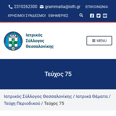
2310262300
grammatia@isth.gr
ΕΠΙΚΟΙΝΩΝΊΑ
E
ΧΡΉΣΙΜΟΙ ΣΎΝΔΕΣΜΟΙ
ΕΦΗΜΕΡΊΕΣ
x
p
a
n
d
s
MENU
e
a
r
c
h
f
o
r
Τεύχος 75
m
Ιατρικός Σύλλογος Θεσσαλονίκης
/
Ιατρικά Θέματα /
Τεύχη Περιοδικού
/
Τεύχος 75