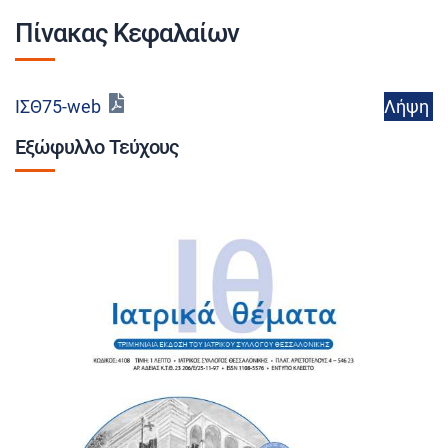
Πίνακας Κεφαλαίων
Λήψη
ΙΣΘ75-web
Εξώφυλλο Τεύχους