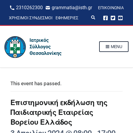
2310262300
grammatia@isth.gr
ΕΠΙΚΟΙΝΩΝΊΑ
E
ΧΡΉΣΙΜΟΙ ΣΎΝΔΕΣΜΟΙ
ΕΦΗΜΕΡΊΕΣ
x
p
a
n
d
s
MENU
e
a
r
c
h
f
o
r
This event has passed.
m
Επιστημονική εκδήλωση της
Παιδιατρικής Εταιρείας
Βορείου Ελλάδος