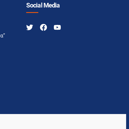
Social Media
α”