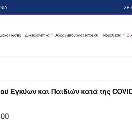
ΩΝΊΑ
ΧΡΉ
νακοινώσεις
Δικαιολογητικά
Άδεια Λειτουργίας ιατρείου
Νομοθεσία
Συ
 Εγκύων και Παιδιών κατά της COVID
:00