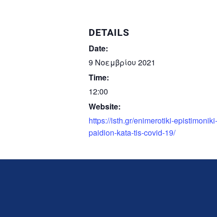
DETAILS
Date:
9 Νοεμβρίου 2021
Time:
12:00
Website:
https://isth.gr/enimerotiki-epistimon
paidion-kata-tis-covid-19/