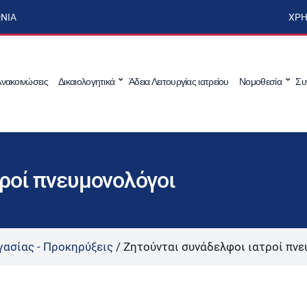
ΩΝΊΑ
ΧΡΉ
νακοινώσεις
Δικαιολογητικά
Άδεια Λειτουργίας ιατρείου
Νομοθεσία
Συ
ροί πνευμονολόγοι
γασίας - Προκηρύξεις
/
Ζητούνται συνάδελφοι ιατροί πν