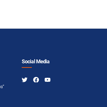
Social Media
α”