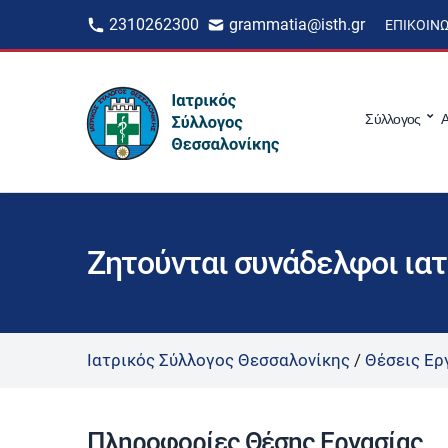
2310262300
grammatia@isth.gr
ΕΠΙΚΟΙΝ
Σύλλογος
Α
Ζητούνται συνάδελφοι ιατ
Ιατρικός Σύλλογος Θεσσαλονίκης
/
Θέσεις Ερ
Πληροφορίες Θέσης Εργασίας