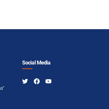
Social Media
α”