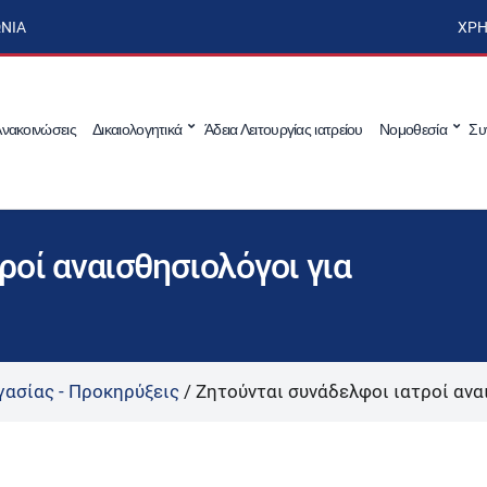
ΩΝΊΑ
ΧΡΉ
νακοινώσεις
Δικαιολογητικά
Άδεια Λειτουργίας ιατρείου
Νομοθεσία
Συ
ροί αναισθησιολόγοι για
γασίας - Προκηρύξεις
/
Ζητούνται συνάδελφοι ιατροί ανα