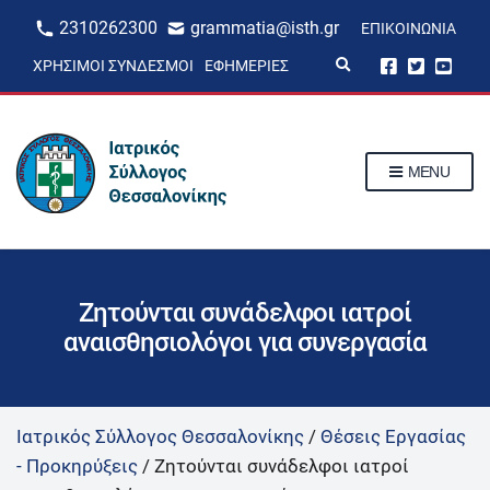
2310262300
grammatia@isth.gr
ΕΠΙΚΟΙΝΩΝΊΑ
E
ΧΡΉΣΙΜΟΙ ΣΎΝΔΕΣΜΟΙ
ΕΦΗΜΕΡΊΕΣ
x
p
a
n
d
s
MENU
e
a
r
c
h
f
o
r
Ζητούνται συνάδελφοι ιατροί
m
αναισθησιολόγοι για συνεργασία
Ιατρικός Σύλλογος Θεσσαλονίκης
/
Θέσεις Εργασίας
- Προκηρύξεις
/
Ζητούνται συνάδελφοι ιατροί