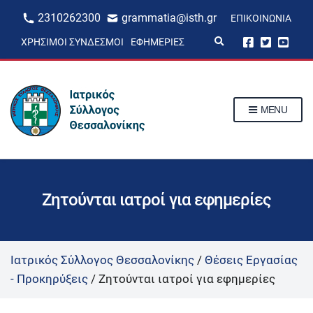
2310262300
grammatia@isth.gr
ΕΠΙΚΟΙΝΩΝΊΑ
E
ΧΡΉΣΙΜΟΙ ΣΎΝΔΕΣΜΟΙ
ΕΦΗΜΕΡΊΕΣ
x
p
a
n
d
s
MENU
e
a
r
c
h
f
o
r
Ζητούνται ιατροί για εφημερίες
m
Ιατρικός Σύλλογος Θεσσαλονίκης
/
Θέσεις Εργασίας
- Προκηρύξεις
/
Ζητούνται ιατροί για εφημερίες