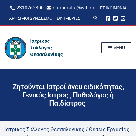
2310262300
grammatia@isth.gr
ΕΠΙΚΟΙΝΩΝΊΑ
E
ΧΡΉΣΙΜΟΙ ΣΎΝΔΕΣΜΟΙ
ΕΦΗΜΕΡΊΕΣ
x
p
a
n
d
s
MENU
e
a
r
c
h
f
o
r
Ζητούνται Ιατροί άνευ ειδικότητας,
m
Γενικός Ιατρός , Παθολόγος ή
Παιδίατρος
Ιατρικός Σύλλογος Θεσσαλονίκης
/
Θέσεις Εργασίας