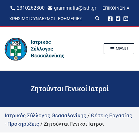
2310262300
grammatia@isth.gr
ΕΠΙΚΟΙΝΩΝΊΑ
E
ΧΡΉΣΙΜΟΙ ΣΎΝΔΕΣΜΟΙ
ΕΦΗΜΕΡΊΕΣ
x
p
a
n
d
s
MENU
e
a
r
c
h
f
o
r
Ζητούνται Γενικοί Ιατροί
m
Ιατρικός Σύλλογος Θεσσαλονίκης
/
Θέσεις Εργασίας
- Προκηρύξεις
/
Ζητούνται Γενικοί Ιατροί