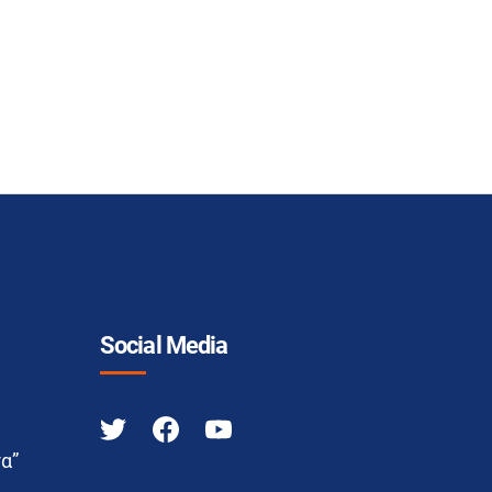
Social Media
α”