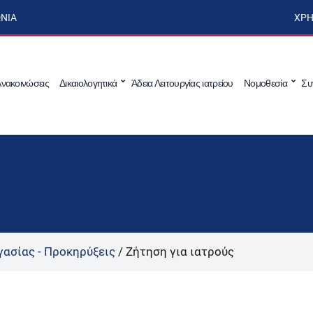
ΩΝΊΑ
ΧΡΉ
νακοινώσεις
Δικαιολογητικά
Άδεια Λειτουργίας ιατρείου
Νομοθεσία
Συ
γασίας - Προκηρύξεις
/
Ζήτηση για ιατρούς