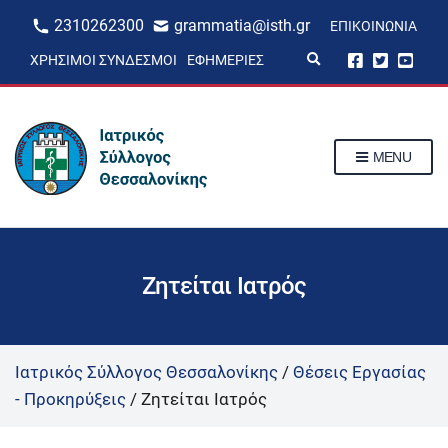
2310262300
grammatia@isth.gr
ΕΠΙΚΟΙΝΩΝΊΑ
E
ΧΡΉΣΙΜΟΙ ΣΎΝΔΕΣΜΟΙ
ΕΦΗΜΕΡΊΕΣ
x
p
a
n
d
s
MENU
e
a
r
c
h
f
o
r
Ζητείται Ιατρός
m
Ιατρικός Σύλλογος Θεσσαλονίκης
/
Θέσεις Εργασίας
- Προκηρύξεις
/
Ζητείται Ιατρός