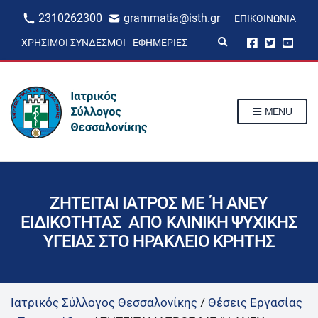
2310262300
grammatia@isth.gr
ΕΠΙΚΟΙΝΩΝΊΑ
E
ΧΡΉΣΙΜΟΙ ΣΎΝΔΕΣΜΟΙ
ΕΦΗΜΕΡΊΕΣ
x
p
a
n
d
s
MENU
e
a
r
c
h
f
o
r
ΖΗΤΕΙΤΑΙ ΙΑΤΡΟΣ ΜΕ Ή ΑΝΕΥ
m
ΕΙΔΙΚΟΤΗΤΑΣ ΑΠΟ ΚΛΙΝΙΚΗ ΨΥΧΙΚΗΣ
ΥΓΕΙΑΣ ΣΤΟ ΗΡΑΚΛΕΙΟ ΚΡΗΤΗΣ
Ιατρικός Σύλλογος Θεσσαλονίκης
/
Θέσεις Εργασίας