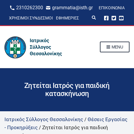
2310262300
grammatia@isth.gr
ΕΠΙΚΟΙΝΩΝΊΑ
E
ΧΡΉΣΙΜΟΙ ΣΎΝΔΕΣΜΟΙ
ΕΦΗΜΕΡΊΕΣ
x
p
a
n
d
s
MENU
e
a
r
c
h
f
o
r
Ζητείται Ιατρός για παιδική
m
κατασκήνωση
Ιατρικός Σύλλογος Θεσσαλονίκης
/
Θέσεις Εργασίας
- Προκηρύξεις
/
Ζητείται Ιατρός για παιδική