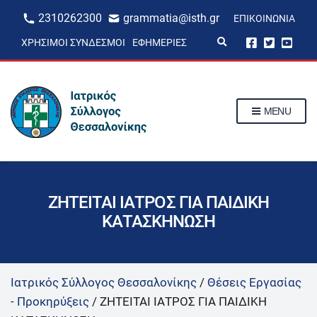
2310262300
grammatia@isth.gr
ΕΠΙΚΟΙΝΩΝΊΑ
E
ΧΡΉΣΙΜΟΙ ΣΎΝΔΕΣΜΟΙ
ΕΦΗΜΕΡΊΕΣ
x
p
a
n
d
s
MENU
e
a
r
c
h
f
o
r
ΖΗΤΕΙΤΑΙ ΙΑΤΡΟΣ ΓΙΑ ΠΑΙΔΙΚΗ
m
ΚΑΤΑΣΚΗΝΩΣΗ
Ιατρικός Σύλλογος Θεσσαλονίκης
/
Θέσεις Εργασίας
- Προκηρύξεις
/
ΖΗΤΕΙΤΑΙ ΙΑΤΡΟΣ ΓΙΑ ΠΑΙΔΙΚΗ