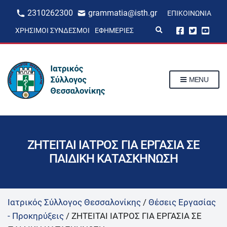
2310262300
grammatia@isth.gr
ΕΠΙΚΟΙΝΩΝΊΑ
E
ΧΡΉΣΙΜΟΙ ΣΎΝΔΕΣΜΟΙ
ΕΦΗΜΕΡΊΕΣ
x
p
a
n
d
s
MENU
e
a
r
c
h
f
o
r
ΖΗΤΕΙΤΑΙ ΙΑΤΡΟΣ ΓΙΑ ΕΡΓΑΣΙΑ ΣΕ
m
ΠΑΙΔΙΚΗ ΚΑΤΑΣΚΗΝΩΣΗ
Ιατρικός Σύλλογος Θεσσαλονίκης
/
Θέσεις Εργασίας
- Προκηρύξεις
/
ΖΗΤΕΙΤΑΙ ΙΑΤΡΟΣ ΓΙΑ ΕΡΓΑΣΙΑ ΣΕ