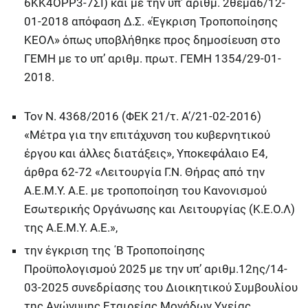
6ΚΚ4ΟΡΡ3-7ΣΙ) και με την υπ’ αριθμ. 2θέμα6/12-
01-2018 απόφαση Δ.Σ. «Έγκριση Τροποποίησης
ΚΕΟΛ» όπως υποβλήθηκε προς δημοσίευση στο
ΓΕΜΗ με το υπ’ αριθμ. πρωτ. ΓΕΜΗ 1354/29-01-
2018.
Τον Ν. 4368/2016 (ΦΕΚ 21/τ. Α’/21-02-2016)
«Μέτρα για την επιτάχυνση του κυβερνητικού
έργου και άλλες διατάξεις», Υποκεφάλαιο Ε4,
άρθρα 62-72 «Λειτουργία Γ.Ν. Θήρας από την
Α.Ε.Μ.Υ. Α.Ε. με τροποποίηση του Κανονισμού
Εσωτερικής Οργάνωσης και Λειτουργίας (Κ.Ε.Ο.Λ)
της Α.Ε.Μ.Υ. Α.Ε.»,
την έγκριση της ΄Β Τροποποίησης
Προϋπολογισμού 2025 με την υπ’ αριθμ.12ης/14-
03-2025 συνεδρίασης του Διοικητικού Συμβουλίου
της Ανώνυμης Εταιρείας Μονάδων Υγείας