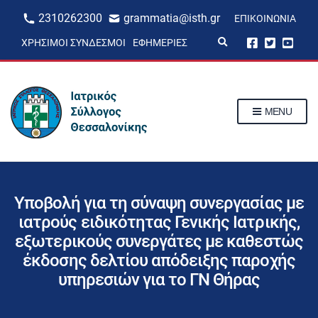
2310262300
grammatia@isth.gr
ΕΠΙΚΟΙΝΩΝΊΑ
E
ΧΡΉΣΙΜΟΙ ΣΎΝΔΕΣΜΟΙ
ΕΦΗΜΕΡΊΕΣ
x
p
a
n
d
s
MENU
e
a
r
c
h
f
o
r
Υποβολή για τη σύναψη συνεργασίας με
m
ιατρoύς ειδικότητας Γενικής Ιατρικής,
εξωτερικούς συνεργάτες με καθεστώς
έκδοσης δελτίου απόδειξης παροχής
υπηρεσιών για το ΓΝ Θήρας