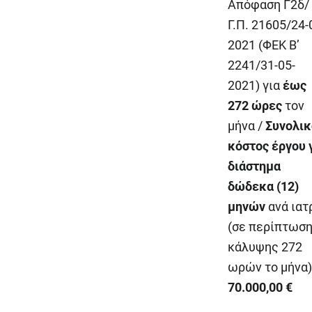
Απόφαση Γ2δ/
Γ.Π. 21605/24-
2021 (ΦΕΚ Β’
2241/31-05-
2021) για
έως
272
ώρες
τον
μήνα /
Συνολικ
κόστος έργου 
διάστημα
δώδεκα (12)
μηνών
ανά ιατ
(σε περίπτωσ
κάλυψης 272
ωρών το μήνα)
70.000,00 €