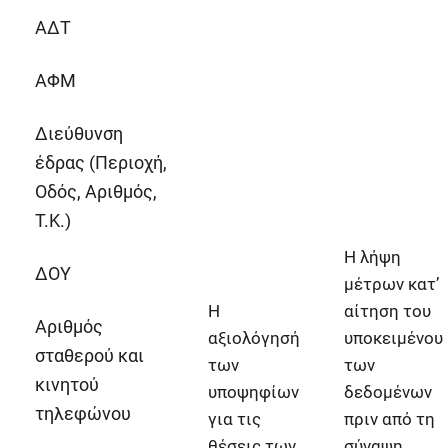
ΑΔΤ
ΑΦΜ
Διεύθυνση
έδρας (Περιοχή,
Οδός, Αριθμός,
Τ.Κ.)
Η λήψη
ΔΟΥ
μέτρων κατ’
Η
αίτηση του
Αριθμός
αξιολόγησή
υποκειμένου
σταθερού και
των
των
κινητού
υποψηφίων
δεδομένων
τηλεφώνου
για τις
πριν από τη
θέσεις των
σύναψη