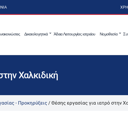
ΩΝΊΑ
ΧΡΉ
νακοινώσεις
Δικαιολογητικά
Άδεια Λειτουργίας ιατρείου
Νομοθεσία
Συ
 στην Χαλκιδική
γασίας - Προκηρύξεις
/
Θέσης εργασίας για ιατρό στην Χ