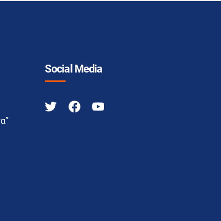
Social Media
α”