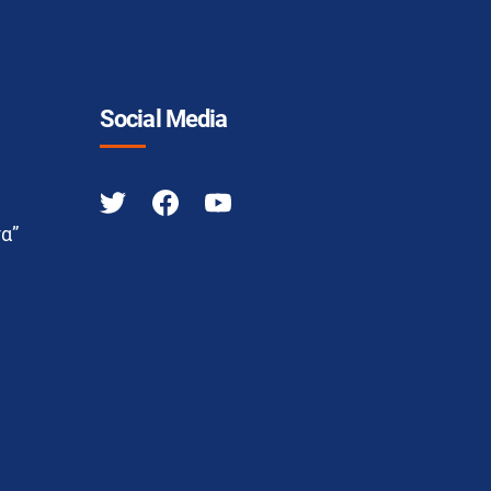
Social Media
α”