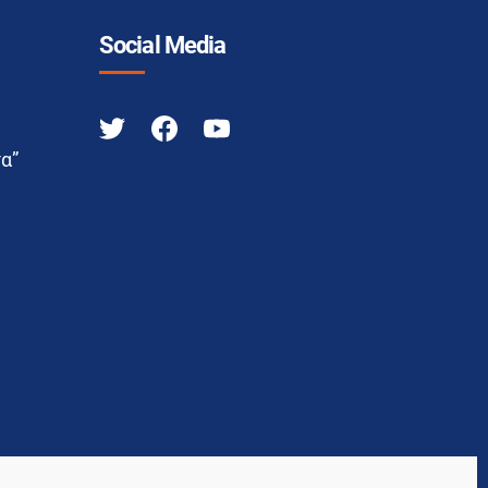
Social Media
α”