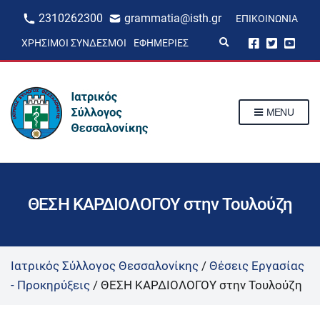
2310262300
grammatia@isth.gr
ΕΠΙΚΟΙΝΩΝΊΑ
E
ΧΡΉΣΙΜΟΙ ΣΎΝΔΕΣΜΟΙ
ΕΦΗΜΕΡΊΕΣ
x
p
a
n
d
s
MENU
e
a
r
c
h
f
o
r
ΘΕΣΗ ΚΑΡΔΙΟΛΟΓΟΥ στην Τουλούζη
m
Ιατρικός Σύλλογος Θεσσαλονίκης
/
Θέσεις Εργασίας
- Προκηρύξεις
/
ΘΕΣΗ ΚΑΡΔΙΟΛΟΓΟΥ στην Τουλούζη