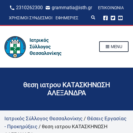
2310262300
grammatia@isth.gr
ΕΠΙΚΟΙΝΩΝΊΑ
E
ΧΡΉΣΙΜΟΙ ΣΎΝΔΕΣΜΟΙ
ΕΦΗΜΕΡΊΕΣ
x
p
a
n
d
s
MENU
e
a
r
c
h
f
o
r
θεση ιατρου ΚΑΤΑΣΚΗΝΩΣΗ
m
ΑΛΕΞΑΝΔΡΑ
Ιατρικός Σύλλογος Θεσσαλονίκης
/
Θέσεις Εργασίας
- Προκηρύξεις
/
θεση ιατρου ΚΑΤΑΣΚΗΝΩΣΗ