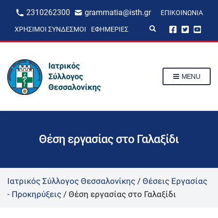
2310262300
grammatia@isth.gr
ΕΠΙΚΟΙΝΩΝΊΑ
E
ΧΡΉΣΙΜΟΙ ΣΎΝΔΕΣΜΟΙ
ΕΦΗΜΕΡΊΕΣ
x
p
a
n
d
s
MENU
e
a
r
c
h
f
o
r
Θέση εργασίας στο Γαλαξίδι
m
Ιατρικός Σύλλογος Θεσσαλονίκης
/
Θέσεις Εργασίας
- Προκηρύξεις
/
Θέση εργασίας στο Γαλαξίδι