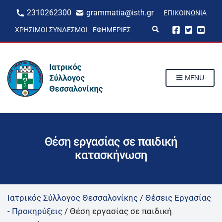
2310262300
grammatia@isth.gr
ΕΠΙΚΟΙΝΩΝΊΑ
E
ΧΡΉΣΙΜΟΙ ΣΎΝΔΕΣΜΟΙ
ΕΦΗΜΕΡΊΕΣ
x
p
a
n
d
s
MENU
e
a
r
c
h
f
o
r
Θέση εργασίας σε παιδική
m
κατασκήνωση
Ιατρικός Σύλλογος Θεσσαλονίκης
/
Θέσεις Εργασίας
- Προκηρύξεις
/
Θέση εργασίας σε παιδική