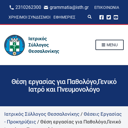
2310262300
grammatia@isth.gr
ΕΠΙΚΟΙΝΩΝΊΑ
E
ΧΡΉΣΙΜΟΙ ΣΎΝΔΕΣΜΟΙ
ΕΦΗΜΕΡΊΕΣ
x
p
a
n
d
s
MENU
e
a
r
c
h
f
o
r
Θέση εργασίας για Παθολόγο,Γενικό
m
Ιατρό και Πνευμονολόγο
Ιατρικός Σύλλογος Θεσσαλονίκης
/
Θέσεις Εργασίας
- Προκηρύξεις
/
Θέση εργασίας για Παθολόγο,Γενικό