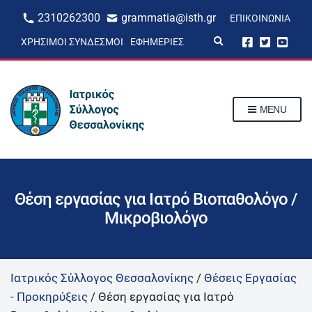
2310262300
grammatia@isth.gr
ΕΠΙΚΟΙΝΩΝΊΑ
E
ΧΡΉΣΙΜΟΙ ΣΎΝΔΕΣΜΟΙ
ΕΦΗΜΕΡΊΕΣ
x
p
a
n
d
s
MENU
e
a
r
c
h
f
o
r
Θέση εργασίας για Ιατρό Βιοπαθολόγο /
m
Μικροβιολόγο
Ιατρικός Σύλλογος Θεσσαλονίκης
/
Θέσεις Εργασίας
- Προκηρύξεις
/
Θέση εργασίας για Ιατρό