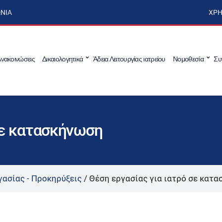
ΩΝΊΑ
ΧΡΉ
νακοινώσεις
Δικαιολογητικά
Άδεια Λειτουργίας ιατρείου
Νομοθεσία
Συ
σε κατασκήνωση
γασίας - Προκηρύξεις
/
Θέση εργασίας για ιατρό σε κατ