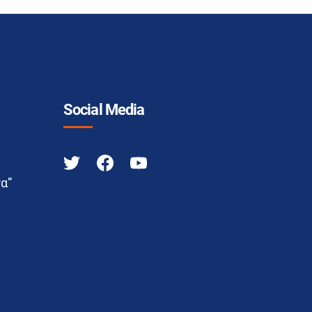
Social Media
α”