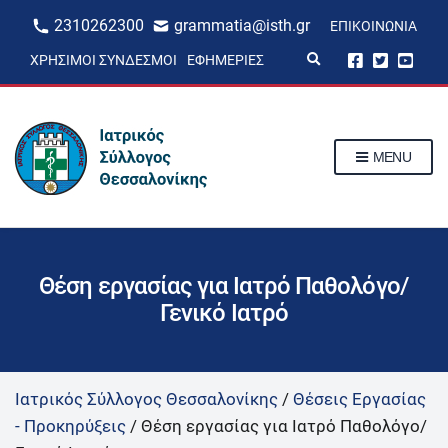
2310262300
grammatia@isth.gr
ΕΠΙΚΟΙΝΩΝΊΑ
E
ΧΡΉΣΙΜΟΙ ΣΎΝΔΕΣΜΟΙ
ΕΦΗΜΕΡΊΕΣ
x
p
a
n
d
s
MENU
e
a
r
c
h
f
o
r
Θέση εργασίας για Ιατρό Παθολόγο/
m
Γενικό Ιατρό
Ιατρικός Σύλλογος Θεσσαλονίκης
/
Θέσεις Εργασίας
- Προκηρύξεις
/
Θέση εργασίας για Ιατρό Παθολόγο/