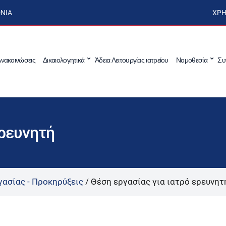
ΩΝΊΑ
ΧΡΉ
νακοινώσεις
Δικαιολογητικά
Άδεια Λειτουργίας ιατρείου
Νομοθεσία
Συ
ερευνητή
γασίας - Προκηρύξεις
/
Θέση εργασίας για ιατρό ερευνητ