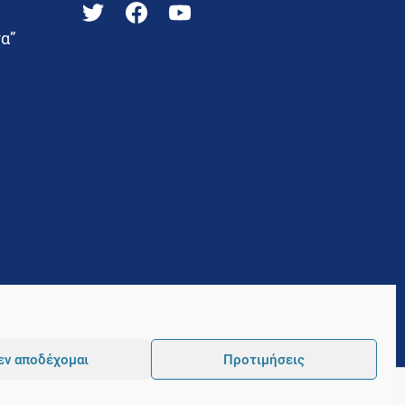
α”
εν αποδέχομαι
Προτιμήσεις
Pointer
Development and Hosting by