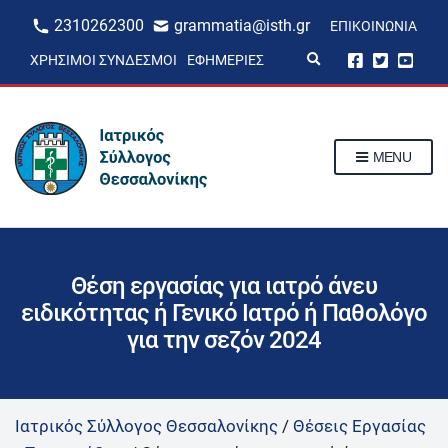
2310262300
grammatia@isth.gr
ΕΠΙΚΟΙΝΩΝΊΑ
E
ΧΡΉΣΙΜΟΙ ΣΎΝΔΕΣΜΟΙ
ΕΦΗΜΕΡΊΕΣ
x
p
a
n
d
s
MENU
e
a
r
c
h
f
o
r
Θέση εργασίας για ιατρό άνευ
m
ειδικότητας ή Γενικό Ιατρό ή Παθολόγο
για την σεζόν 2024
Ιατρικός Σύλλογος Θεσσαλονίκης
/
Θέσεις Εργασίας