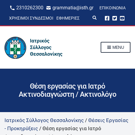
2310262300
grammatia@isth.gr
ΕΠΙΚΟΙΝΩΝΊΑ
E
ΧΡΉΣΙΜΟΙ ΣΎΝΔΕΣΜΟΙ
ΕΦΗΜΕΡΊΕΣ
x
p
a
n
d
s
MENU
e
a
r
c
h
f
o
r
Θέση εργασίας για Ιατρό
m
Ακτινοδιαγνώστη / Ακτινολόγο
Ιατρικός Σύλλογος Θεσσαλονίκης
/
Θέσεις Εργασίας
- Προκηρύξεις
/
Θέση εργασίας για Ιατρό