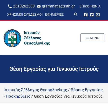
2310262300
grammatia@isth.gr
ΕΠΙΚΟΙΝΩΝΊΑ
E
ΧΡΉΣΙΜΟΙ ΣΎΝΔΕΣΜΟΙ
ΕΦΗΜΕΡΊΕΣ
x
p
a
n
d
s
MENU
e
a
r
c
h
f
o
r
Θέση Εργασίας για Γενικούς Ιατρούς
m
Ιατρικός Σύλλογος Θεσσαλονίκης
/
Θέσεις Εργασίας
- Προκηρύξεις
/
Θέση Εργασίας για Γενικούς Ιατρούς