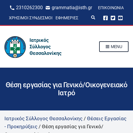
2310262300
grammatia@isth.gr
ΕΠΙΚΟΙΝΩΝΊΑ
E
ΧΡΉΣΙΜΟΙ ΣΎΝΔΕΣΜΟΙ
ΕΦΗΜΕΡΊΕΣ
x
p
a
n
d
s
MENU
e
a
r
c
h
f
o
r
Θέση εργασίας για Γενικό/Οικογενειακό
m
Ιατρό
Ιατρικός Σύλλογος Θεσσαλονίκης
/
Θέσεις Εργασίας
- Προκηρύξεις
/
Θέση εργασίας για Γενικό/