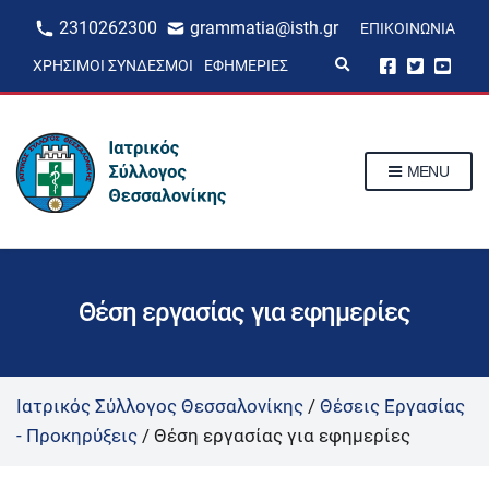
2310262300
grammatia@isth.gr
ΕΠΙΚΟΙΝΩΝΊΑ
E
ΧΡΉΣΙΜΟΙ ΣΎΝΔΕΣΜΟΙ
ΕΦΗΜΕΡΊΕΣ
x
p
a
n
d
s
MENU
e
a
r
c
h
f
o
r
Θέση εργασίας για εφημερίες
m
Ιατρικός Σύλλογος Θεσσαλονίκης
/
Θέσεις Εργασίας
- Προκηρύξεις
/
Θέση εργασίας για εφημερίες