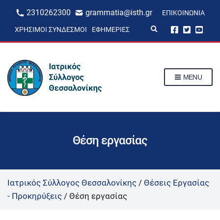
2310262300
grammatia@isth.gr
ΕΠΙΚΟΙΝΩΝΊΑ
E
ΧΡΉΣΙΜΟΙ ΣΎΝΔΕΣΜΟΙ
ΕΦΗΜΕΡΊΕΣ
x
p
a
n
d
s
MENU
e
a
r
c
h
f
o
r
Θέση εργασίας
m
Ιατρικός Σύλλογος Θεσσαλονίκης
/
Θέσεις Εργασίας
- Προκηρύξεις
/
Θέση εργασίας