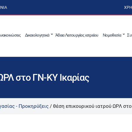
ΩΝΊΑ
ΧΡΉ
νακοινώσεις
Δικαιολογητικά
Άδεια Λειτουργίας ιατρείου
Νομοθεσία
Συ
ΩΡΛ στο ΓΝ-ΚΥ Ικαρίας
γασίας - Προκηρύξεις
/
θέση επικουρικού ιατρού ΩΡΛ στο