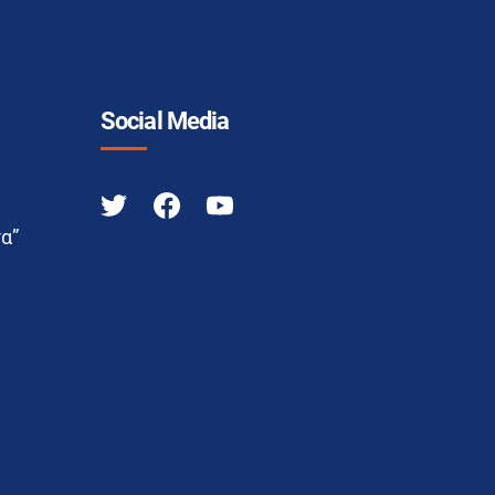
Social Media
α”