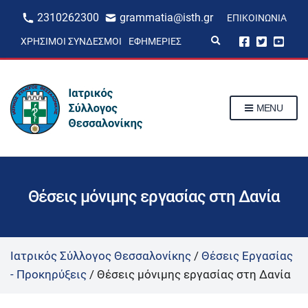
2310262300
grammatia@isth.gr
ΕΠΙΚΟΙΝΩΝΊΑ
E
ΧΡΉΣΙΜΟΙ ΣΎΝΔΕΣΜΟΙ
ΕΦΗΜΕΡΊΕΣ
x
p
a
n
d
s
MENU
e
a
r
c
h
f
o
r
Θέσεις μόνιμης εργασίας στη Δανία
m
Ιατρικός Σύλλογος Θεσσαλονίκης
/
Θέσεις Εργασίας
- Προκηρύξεις
/
Θέσεις μόνιμης εργασίας στη Δανία