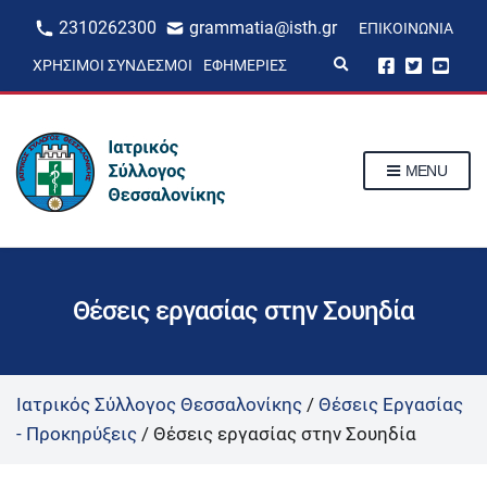
2310262300
grammatia@isth.gr
ΕΠΙΚΟΙΝΩΝΊΑ
E
ΧΡΉΣΙΜΟΙ ΣΎΝΔΕΣΜΟΙ
ΕΦΗΜΕΡΊΕΣ
x
p
a
n
d
s
MENU
e
a
r
c
h
f
o
r
Θέσεις εργασίας στην Σουηδία
m
Ιατρικός Σύλλογος Θεσσαλονίκης
/
Θέσεις Εργασίας
- Προκηρύξεις
/
Θέσεις εργασίας στην Σουηδία