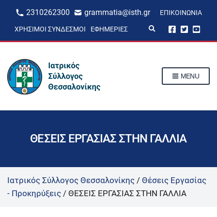
2310262300
grammatia@isth.gr
ΕΠΙΚΟΙΝΩΝΊΑ
E
ΧΡΉΣΙΜΟΙ ΣΎΝΔΕΣΜΟΙ
ΕΦΗΜΕΡΊΕΣ
x
p
a
n
d
s
MENU
e
a
r
c
h
f
o
r
ΘΕΣΕΙΣ ΕΡΓΑΣΙΑΣ ΣΤΗΝ ΓΑΛΛΙΑ
m
Ιατρικός Σύλλογος Θεσσαλονίκης
/
Θέσεις Εργασίας
- Προκηρύξεις
/
ΘΕΣΕΙΣ ΕΡΓΑΣΙΑΣ ΣΤΗΝ ΓΑΛΛΙΑ