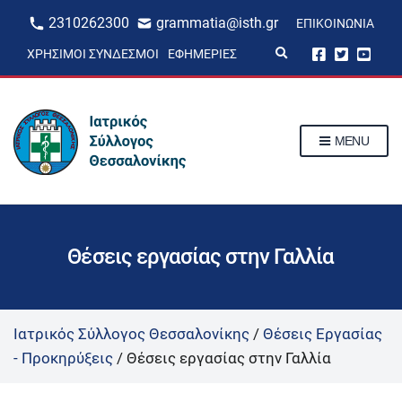
2310262300
grammatia@isth.gr
ΕΠΙΚΟΙΝΩΝΊΑ
E
ΧΡΉΣΙΜΟΙ ΣΎΝΔΕΣΜΟΙ
ΕΦΗΜΕΡΊΕΣ
x
p
a
n
d
s
MENU
e
a
r
c
h
f
o
r
Θέσεις εργασίας στην Γαλλία
m
Ιατρικός Σύλλογος Θεσσαλονίκης
/
Θέσεις Εργασίας
- Προκηρύξεις
/
Θέσεις εργασίας στην Γαλλία