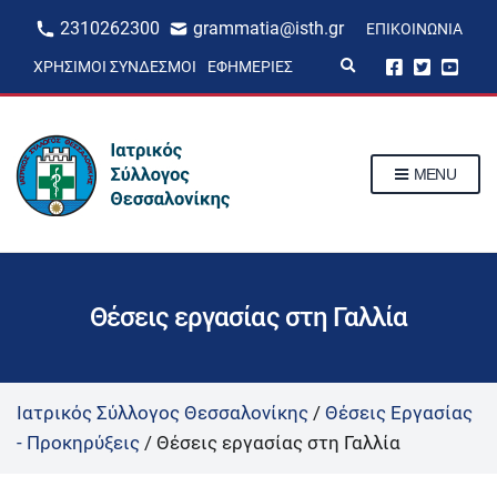
2310262300
grammatia@isth.gr
ΕΠΙΚΟΙΝΩΝΊΑ
E
ΧΡΉΣΙΜΟΙ ΣΎΝΔΕΣΜΟΙ
ΕΦΗΜΕΡΊΕΣ
x
p
a
n
d
s
MENU
e
a
r
c
h
f
o
r
Θέσεις εργασίας στη Γαλλία
m
Ιατρικός Σύλλογος Θεσσαλονίκης
/
Θέσεις Εργασίας
- Προκηρύξεις
/
Θέσεις εργασίας στη Γαλλία