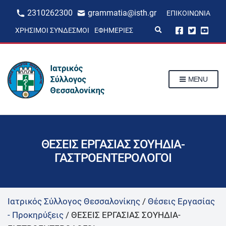
2310262300
grammatia@isth.gr
ΕΠΙΚΟΙΝΩΝΊΑ
E
ΧΡΉΣΙΜΟΙ ΣΎΝΔΕΣΜΟΙ
ΕΦΗΜΕΡΊΕΣ
x
p
a
n
d
s
MENU
e
a
r
c
h
f
o
r
ΘΕΣΕΙΣ ΕΡΓΑΣΙΑΣ ΣΟΥΗΔΙΑ-
m
ΓΑΣΤΡΟΕΝΤΕΡΟΛΟΓΟΙ
Ιατρικός Σύλλογος Θεσσαλονίκης
/
Θέσεις Εργασίας
- Προκηρύξεις
/
ΘΕΣΕΙΣ ΕΡΓΑΣΙΑΣ ΣΟΥΗΔΙΑ-