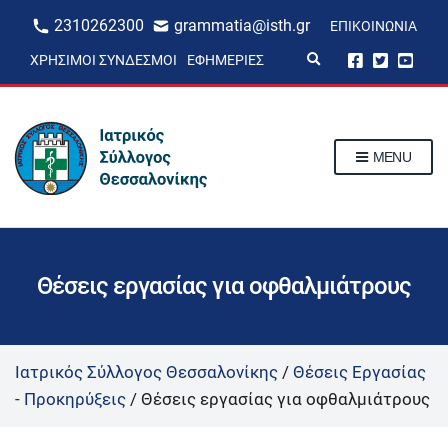
2310262300
grammatia@isth.gr
ΕΠΙΚΟΙΝΩΝΊΑ
E
ΧΡΉΣΙΜΟΙ ΣΎΝΔΕΣΜΟΙ
ΕΦΗΜΕΡΊΕΣ
x
p
a
n
d
s
MENU
e
a
r
c
h
f
o
r
Θέσεις εργασίας για οφθαλμιάτρους
m
Ιατρικός Σύλλογος Θεσσαλονίκης
/
Θέσεις Εργασίας
- Προκηρύξεις
/
Θέσεις εργασίας για οφθαλμιάτρους