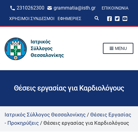
2310262300
grammatia@isth.gr
ΕΠΙΚΟΙΝΩΝΊΑ
E
ΧΡΉΣΙΜΟΙ ΣΎΝΔΕΣΜΟΙ
ΕΦΗΜΕΡΊΕΣ
x
p
a
n
d
s
MENU
e
a
r
c
h
f
o
r
Θέσεις εργασίας για Καρδιολόγους
m
Ιατρικός Σύλλογος Θεσσαλονίκης
/
Θέσεις Εργασίας
- Προκηρύξεις
/
Θέσεις εργασίας για Καρδιολόγους