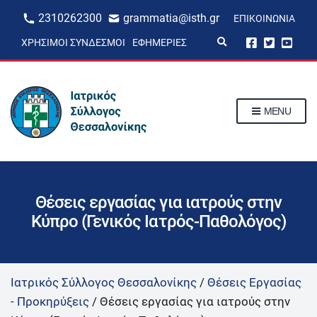
2310262300
grammatia@isth.gr
ΕΠΙΚΟΙΝΩΝΊΑ
E
ΧΡΉΣΙΜΟΙ ΣΎΝΔΕΣΜΟΙ
ΕΦΗΜΕΡΊΕΣ
x
p
a
n
d
s
MENU
e
a
r
c
h
f
o
r
Θέσεις εργασίας για ιατρούς στην
m
Κύπρο (Γενικός Ιατρός-Παθολόγος)
Ιατρικός Σύλλογος Θεσσαλονίκης
/
Θέσεις Εργασίας
- Προκηρύξεις
/
Θέσεις εργασίας για ιατρούς στην