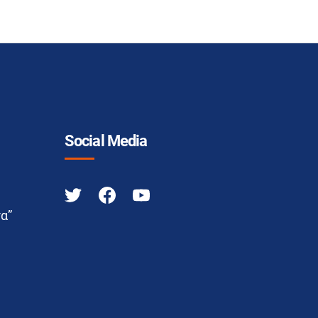
Social Media
α”