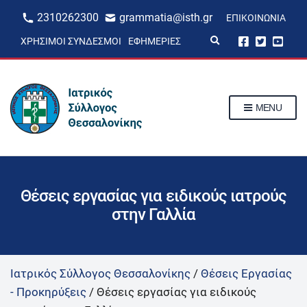
2310262300
grammatia@isth.gr
ΕΠΙΚΟΙΝΩΝΊΑ
E
ΧΡΉΣΙΜΟΙ ΣΎΝΔΕΣΜΟΙ
ΕΦΗΜΕΡΊΕΣ
x
p
a
n
d
s
MENU
e
a
r
c
h
f
o
r
Θέσεις εργασίας για ειδικούς ιατρούς
m
στην Γαλλία
Ιατρικός Σύλλογος Θεσσαλονίκης
/
Θέσεις Εργασίας
- Προκηρύξεις
/
Θέσεις εργασίας για ειδικούς