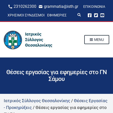
2310262300
grammatia@isth.gr
ΕΠΙΚΟΙΝΩΝΊΑ
E
ΧΡΉΣΙΜΟΙ ΣΎΝΔΕΣΜΟΙ
ΕΦΗΜΕΡΊΕΣ
x
p
a
n
d
s
MENU
e
a
r
c
h
f
o
r
Θέσεις εργασίας για εφημερίες στο ΓΝ
m
Σάμου
Ιατρικός Σύλλογος Θεσσαλονίκης
/
Θέσεις Εργασίας
- Προκηρύξεις
/
Θέσεις εργασίας για εφημερίες στο