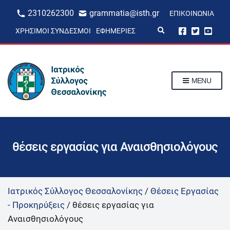
2310262300
grammatia@isth.gr
ΕΠΙΚΟΙΝΩΝΊΑ
E
ΧΡΉΣΙΜΟΙ ΣΎΝΔΕΣΜΟΙ
ΕΦΗΜΕΡΊΕΣ
x
p
a
n
d
s
MENU
e
a
r
c
h
f
o
r
θέσεις εργασίας για Αναισθησιολόγους
m
Ιατρικός Σύλλογος Θεσσαλονίκης
/
Θέσεις Εργασίας
- Προκηρύξεις
/
θέσεις εργασίας για
Αναισθησιολόγους