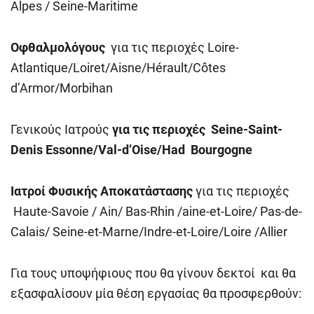
Alpes / Seine-Maritime
Οφθαλμολόγους
για τις περιοχές Loire-
Atlantique/Loiret/Aisne/Hérault/Côtes
d’Armor/Morbihan
Γενικούς Ιατρούς
για τις περιοχές Seine-Saint-
Denis
Essonne/Val-d’Oise/
Had Bourgogne
Ιατροί Φυσικής Αποκατάστασης
για τις περιοχές
Haute-Savoie / Ain/ Bas-Rhin /aine-et-Loire/ Pas-de-
Calais/ Seine-et-Marne/Ιndre-et-Loire/Loire /Allier
Για τους υποψήφιους που θα γίνουν δεκτοί και θα
εξασφαλίσουν μία θέση εργασίας θα προσφερθούν: