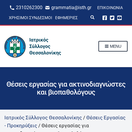
2310262300
grammatia@isth.gr
ΕΠΙΚΟΙΝΩΝΊΑ
E
ΧΡΉΣΙΜΟΙ ΣΎΝΔΕΣΜΟΙ
ΕΦΗΜΕΡΊΕΣ
x
p
a
n
d
s
MENU
e
a
r
c
h
f
o
r
Θέσεις εργασίας για ακτινοδιαγνώστες
m
και βιοπαθολόγους
Ιατρικός Σύλλογος Θεσσαλονίκης
/
Θέσεις Εργασίας
- Προκηρύξεις
/
Θέσεις εργασίας για